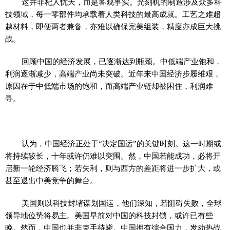
这并非杞人忧天，而是客观事实。光刻机的制造涉及众多科
技领域，每一零部件均承载着人类科技的最高成就。工艺之难超
越材料，即便两者兼备，亦难以确保完美组装，精度亦成巨大挑
战。
回顾中国的经济发展，已逐渐达到瓶颈。中低端产业饱和，
利润逐渐减少，高端产业尚未突破。近年来中国经济步履维艰，
原因在于中低端市场的饱和，而高端产业链却被困住，利润难
寻。
认为，中国经济正处于“决定国运”的关键时刻。这一时期或
将持续较长，十年或许仍难以突围。然，中国若能成功，必将开
启新一轮经济腾飞；若失利，则与西方的差距将进一步扩大，或
甚至退出中美竞争的舞台。
美国则以科技封堵谋划国运，他们深知，若阻碍失败，全球
领导地位势将易主。美国早前对中国的科技封锁，或许已有些
晚。然而，中国也并非束手待毙。中国拥有综合国力，发动热战