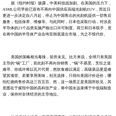
据《纽约时报》披露，中美科技战加剧。在美国的压力下，
ASML公司早前已宣布不再向中国供应高端光刻机EUV，而近日
更进一步决定自八月起，停止为中国售出的光刻机提供一切售后
服务，包括保养、维修等。与此同时，日本也采取行动，对涉及
半导体的23个品类实施严格出口许可制度。荷兰和日本联手，意
在将中国的半导体产业击垮至彻底退出市场，为之不惜代价。
美国的策略相当毒辣，前所未见。比方来说，全球只有美国
主导的“锅”工厂，若此刻不再向你销售，“锅”不易觅，烹饪之道
难寻。你或许将以瓦片代替，然饮食难以满足，高级菜品更是难
望其项背。若要享用美味，别无选择，只得向美国讨价还价，哪
怕红烧肉售价高达三百五百。然，这一场景正是美国所欲见，其
意图在于摧毁中国的高科技产业，将中国永远束缚于中低端制造
业，保持对全球经济的主导地位。