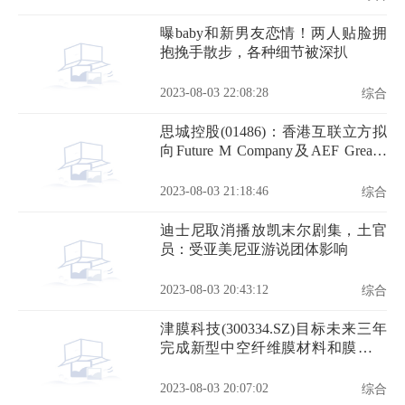
曝baby和新男友恋情！两人贴脸拥
抱挽手散步，各种细节被深扒
2023-08-03 22:08:28
综合
思城控股(01486)：香港互联立方拟
向Future M Company及AEF Greater
Bay Area LPF分别配发4123股及
2062股A-1系列优先股
2023-08-03 21:18:46
综合
迪士尼取消播放凯末尔剧集，土官
员：受亚美尼亚游说团体影响
2023-08-03 20:43:12
综合
津膜科技(300334.SZ)目标未来三年
完成新型中空纤维膜材料和膜组件
的研发和产业化等
2023-08-03 20:07:02
综合