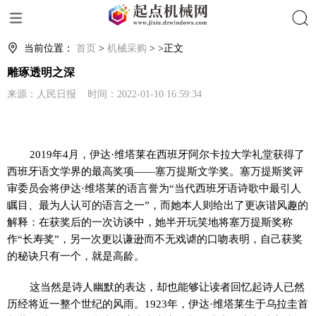
搜索
当前位置：
首页
>
机械采购
> >正文
雕琢透明之深
来源：人民日报 时间：2022-01-10 16:59:34
2019年4月，伊达·维塔莱在西班牙阿尔卡拉大学礼堂获得了
西班牙语文学界的最高奖项——塞万提斯文学奖。塞万提斯奖评
审委员会将伊达·维塔莱的语言誉为“当代西班牙语诗歌中最引人
瞩目、最为人认可的语言之一”，而她本人则给出了更诙谐风趣的
解释：在获奖后的一次访谈中，她半开玩笑地将塞万提斯奖称
作“长寿奖”，另一次更以谦逊而不无戏谑的口吻表明，自己获奖
的秘诀只有一个，就是高龄。
这当然是诗人幽默的表达，却也能够让读者回忆起诗人已然
历经将近一整个世纪的风雨。1923年，伊达·维塔莱生于乌拉圭首