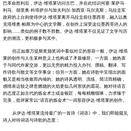
巴革命胜利后，伊达·维塔莱访问古巴，并在此结识何塞·莱萨马·
利马、胡里奥·科塔萨尔与加夫列尔·加西亚·马尔克斯；乌拉圭军
政府的上台则使得伊达·维塔莱离开乌拉圭前往墨西哥，融入以奥
克塔维奥·帕斯为中心的文学圈，在创作上深受这位墨西哥诗人的
影响……类似的例子数不胜数。伊达·维塔莱不仅见证了文学与历
史的潮流，更积极参与其中。
但正如塞万提斯奖颁奖词中看似对立的形容一般，伊达·维塔
莱的创作与人生某种意义上也构成了矛盾修辞。一方面，她热衷
于与同代作家交游，更以无穷的精力投入办刊、撰稿、翻译、写
作诗歌与散文等文学事业；但另一方面，她在诗歌中呈现出的面
貌又是相当收敛而内倾的。她的诗风透明、洗练、简洁而精确，
感情表达较之肆意燃烧的火焰更似几何形状的霜花。她对待语言
的态度正如古代的炼金术士或金银匠，每每精雕细琢，力求臻于
完美，批评家常以“语言的炼金术”一词形容伊达·维塔莱的创作。
从伊达·维塔莱流传最广的一首诗《词语》中，我们即能窥见
诗人对待词语与诗歌的态度：