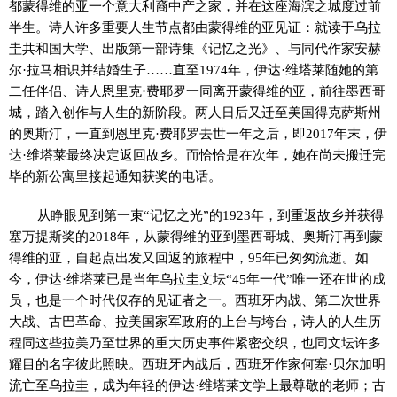
都蒙得维的亚一个意大利裔中产之家，并在这座海滨之城度过前
半生。诗人许多重要人生节点都由蒙得维的亚见证：就读于乌拉
圭共和国大学、出版第一部诗集《记忆之光》、与同代作家安赫
尔·拉马相识并结婚生子……直至1974年，伊达·维塔莱随她的第
二任伴侣、诗人恩里克·费耶罗一同离开蒙得维的亚，前往墨西哥
城，踏入创作与人生的新阶段。两人日后又迁至美国得克萨斯州
的奥斯汀，一直到恩里克·费耶罗去世一年之后，即2017年末，伊
达·维塔莱最终决定返回故乡。而恰恰是在次年，她在尚未搬迁完
毕的新公寓里接起通知获奖的电话。
从睁眼见到第一束“记忆之光”的1923年，到重返故乡并获得
塞万提斯奖的2018年，从蒙得维的亚到墨西哥城、奥斯汀再到蒙
得维的亚，自起点出发又回返的旅程中，95年已匆匆流逝。如
今，伊达·维塔莱已是当年乌拉圭文坛“45年一代”唯一还在世的成
员，也是一个时代仅存的见证者之一。西班牙内战、第二次世界
大战、古巴革命、拉美国家军政府的上台与垮台，诗人的人生历
程同这些拉美乃至世界的重大历史事件紧密交织，也同文坛许多
耀目的名字彼此照映。西班牙内战后，西班牙作家何塞·贝尔加明
流亡至乌拉圭，成为年轻的伊达·维塔莱文学上最尊敬的老师；古