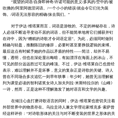
“观望的词语/自身即神奇/许诺可能的意义/多风的/空中的/被
吹拂的/阿里阿德涅词语。/一个小小的错误/就会令它们沦为装
饰。/词语无法形容的精确/抹去我们。”
对于伊达·维塔莱而言，词语是游牧的、不定的神秘存在，诗
人必须不断追寻变动不居的词语，但不能简单地将它们捕获并钉
在诗中，因为“糟糕的诗歌才令词语定居”。为此，必须同时做到
精确与轻盈，推翻陈旧的修辞，必要时甚至要挣脱逻辑的束缚。
最后这点有时赋予她的作品以矛盾的特性——简洁，却并不易
懂，透明，但也在深处显出晦暗，有如漂浮在海面上的冰山，不
可见的部分远远胜过可见的峰顶。不过，伊达·维塔莱自己也曾经
表示，难以理解并不是坏事，意义的复杂正是诗歌的关键。诗人
曾在不同场合多次追忆一则早年轶事：年少时，她曾无法理解被
列为课堂必读的智利诺奖女诗人加夫列拉·米斯特拉尔的《山峰》
一诗，然而，正是这种不理解激发了她对语言和文学的兴趣。
在倾注心血打磨诗歌语言的同时，伊达·维塔莱也密切关注着
外部世界中的物质存在。乌拉圭诗人兼文学理论家维克多·索萨曾
经这样评价：“对诗歌形体的关注与对不断变装的世界之形体的关