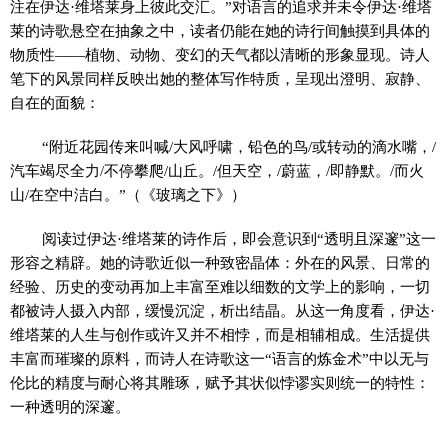
注在伊达·维塔莱身上彼此交汇。”对语言的追求并未令伊达·维塔
莱的诗歌悬空在抽象之中，读者仍能在她的诗行间触摸到具体的
物质性——植物、动物、变幻的天气都以清晰的形象显现。诗人
笔下的风景同样反映出她的整体写作特质，呈现出澄明、寂静、
自在的面貌：
“附近花园传来叫喊/大风呼啸，铅色的鸟/或转动的滴水嘴，/
汽车竭尽全力/不停攀爬/山丘。/但天空，/蔚蓝，/即静默。/而火
山/在空中洁白。”（《玻璃之下》）
阅读过伊达·维塔莱的诗作后，即会意识到“透明且深邃”这一
形容之精辟。她的诗歌近似一种致密晶体：外在的风景、日常的
经验、历史的变动再加上丰富至难以细数的文学上的影响，一切
都被诗人摄入内部，缓慢沉淀，析出结晶。从这一角度看，伊达·
维塔莱的人生与创作或许又并不相悖，而是相辅相成。生活提供
丰富而璀璨的原料，而诗人在诗歌这一“语言的炼金术”中以无与
伦比的精度与耐心将其雕琢，赋予其状似悖谬实则统一的特性：
一种透明的深邃。