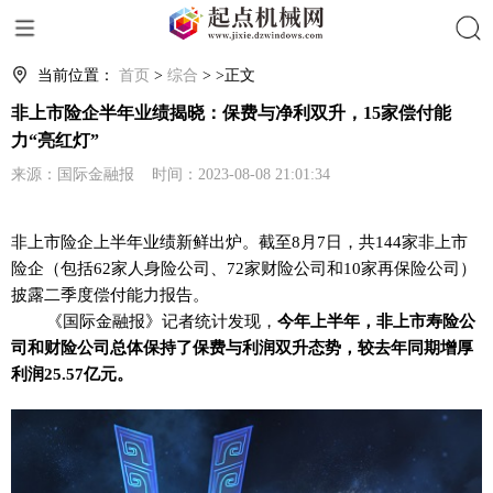
搜索
当前位置：
首页
>
综合
> >正文
非上市险企半年业绩揭晓：保费与净利双升，15家偿付能
力“亮红灯”
来源：国际金融报 时间：2023-08-08 21:01:34
非上市险企上半年业绩新鲜出炉。截至8月7日，共144家非上市
险企（包括62家人身险公司、72家财险公司和10家再保险公司）
披露二季度偿付能力报告。
《国际金融报》记者统计发现，
今年上半年，非上市寿险公
司和财险公司总体保持了保费与利润双升态势，较去年同期增厚
利润25.57亿元。