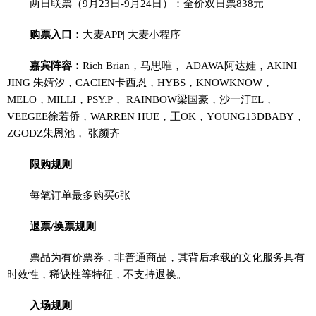
两日联票（9月23日-9月24日）：全价双日票838元
购票入口：
大麦APP| 大麦小程序
嘉宾阵容：
Rich Brian，马思唯， ADAWA阿达娃，AKINI
JING 朱婧汐，CACIEN卡西恩，HYBS，KNOWKNOW，
MELO，MILLI，PSY.P， RAINBOW梁国豪，沙一汀EL，
VEEGEE徐若侨，WARREN HUE，王OK，YOUNG13DBABY，
ZGODZ朱恩池， 张颜齐
限购规则
每笔订单最多购买6张
退票/换票规则
票品为有价票券，非普通商品，其背后承载的文化服务具有
时效性，稀缺性等特征，不支持退换。
入场规则