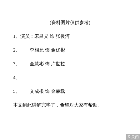
(资料图片仅供参考)
1、演员：宋昌义 饰 张俊河
2、 李相允 饰 金优彬
3、 全慧彬 饰 卢世拉
4、
5、 文成根 饰 金赫载
本文到此讲解完毕了，希望对大家有帮助。
X 关闭