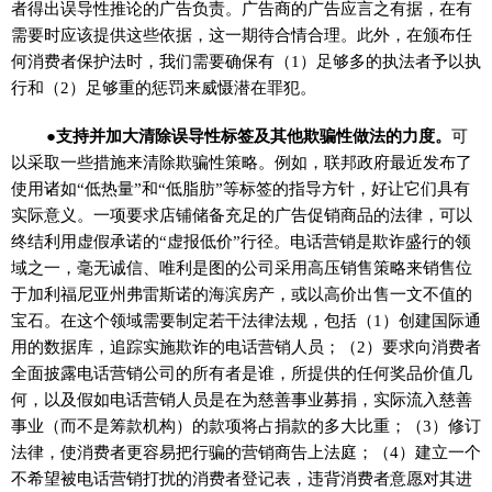
者得出误导性推论的广告负责。广告商的广告应言之有据，在有
需要时应该提供这些依据，这一期待合情合理。此外，在颁布任
何消费者保护法时，我们需要确保有（1）足够多的执法者予以执
行和（2）足够重的惩罚来威慑潜在罪犯。
●支持并加大清除误导性标签及其他欺骗性做法的力度。
可
以采取一些措施来清除欺骗性策略。例如，联邦政府最近发布了
使用诸如“低热量”和“低脂肪”等标签的指导方针，好让它们具有
实际意义。一项要求店铺储备充足的广告促销商品的法律，可以
终结利用虚假承诺的“虚报低价”行径。电话营销是欺诈盛行的领
域之一，毫无诚信、唯利是图的公司采用高压销售策略来销售位
于加利福尼亚州弗雷斯诺的海滨房产，或以高价出售一文不值的
宝石。在这个领域需要制定若干法律法规，包括（1）创建国际通
用的数据库，追踪实施欺诈的电话营销人员；（2）要求向消费者
全面披露电话营销公司的所有者是谁，所提供的任何奖品价值几
何，以及假如电话营销人员是在为慈善事业募捐，实际流入慈善
事业（而不是筹款机构）的款项将占捐款的多大比重；（3）修订
法律，使消费者更容易把行骗的营销商告上法庭；（4）建立一个
不希望被电话营销打扰的消费者登记表，违背消费者意愿对其进