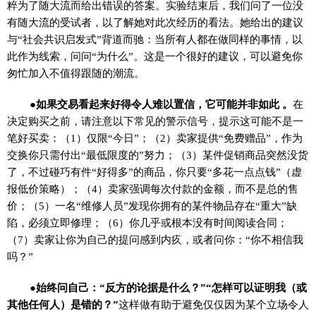
粹为了随大流而给出错误的答案。实验结束后，我们问了一位没
有随大流的受试者，以了解她对此次经历的看法。她给出的建议
与“社会共识启发式”背道而驰：当所有人都在做同样的事情，以
此作为线索，问问“为什么”。这是一个很好的建议，可以避免你
匆忙加入不值得跟随的潮流。
●如果交易看起来好得令人难以置信，它可能并非如此 。
在
决定购买之前，请注意以下常见的警示信号，提示这可能不是一
笔好买卖：（1）仅限“今日”；（2）卖家提供“免费赠品”，作为
交换你只需付出“最低限度的”努力；（3）某件促销商品突然没货
了，不过碰巧有件“好得多”的商品，你只要“多花一点点钱”（虚
报低价策略）；（4）卖家强调每次付款的金额，而不是总的售
价；（5）一名“维修人员”发现你拥有的某件物品存在“重大”缺
陷，必须立即修理；（6）你几乎或根本没有时间阅读合同；
（7）卖家让你为自己的提问感到内疚，或者问你：“你不相信我
吗？”
●始终问自己：“反方的论据是什么？”“怎样可以证明我（或
其他任何人）是错的？”
这样做有助于避免仅仅因为某个立场令人