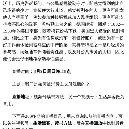
沃土。历史告诉我们，当公民感觉被剥夺时，即感觉得到的比自
己应得的少时，宣传便大行其道。感觉被剥夺的人，更有可能拿
他人当替罪羊，例如参加种族骚乱或加入民兵组织，更有可能支
持蛊惑民心的政客。希特勒上台之前，德国经济一团糟；1882—
1930年的美国南部，随着棉花价格下跌，美国黑人遭受的私刑增
加。相比之下，身为有住房或汽车，有银行账户，或因为有一份
好工作而体验到被尊重的中产阶层，其典型特征之一是对经济的
参与感，而这通常伴随着责任感，以及对公共事务的关切，因此
他们会更仔细地考察劝导性信息。
直播时间：8
月9日周日晚上8点
主题：我们是如何被消费主义所洗脑的？
直播地址
：视频号读书方法，另一个视频号：生活黑客做为
备用。
下面是200多期的直播目录，用来查询以前的直播内容，可
以关注视频号：
生活黑客、读书方法
，后在
直播回放
中找到最近