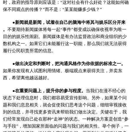
时，政府的指导原则应该是：“这对社会有什么好处？这能如何确
保不同观点的传播？”而不是：“某某能赚多少钱？”
●新闻就是新闻，试着在自己的脑海中将其与娱乐区分开来
。
不要期待新闻媒体将每一起“事件”都变成以确保收视率为唯一
目的的娱乐性闹剧。新闻媒体是有办法监督政治和商业组织的少
数机构之一。如果它们未能履行这一职能，那么我们就无法获得
履行公民职责所需的信息。
●做出决定和判断时，把沟通风格作为你依据的标准之一。
如果你发现有人试图利用情绪、极端观点来获得关注，并卖东
西，希望离他越远越好。
●在重要问题上，提升你的参与程度。
当我们在漫不经心的
状态下处理信息时，我们都容易受宣传影响。另外，如果某个问
题和我们息息相关，就会促使我们思考这个问题，细细审视接收
到的信息，并寻找更多资讯来帮助我们做出决定。关键在于，我
们经常发现自己处在那种“走神”的状态。一种解决方案是创造“参
与手段”，增加国家所面临的问题与我们的相关性。举个例子，一