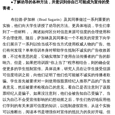
●了解劝导的各种方法，并意识到你自己可能成为宣传的受
害者 。
布拉德·萨加林（Brad Sagarin）及其同事做过一系列重要的
实验，他们向大学生讲授了劝导的方法。更具体地说，学生们拿
到了一些材料，，阐述如何区分对信息来源可信度的合理使用和
不合理使用。随后，萨加林及其同事在一个不相关的背景下向学
生们展示了一系列以恰当或不恰当方式使用权威人物的广告。他
们有何发现？单单培训本身对帮助学生抵制不诚实的广告收效甚
微，不过有意思的是，它确实增加了使用合法传播者的广告的影
响力。但是，如果把培训跟“你上当了”程序相结合，则的确会促
使更多的学生抵制宣传。具体说来，研究人员在让学生接受信源
可信度培训之前，向他们证明了他们也可能被不诚实的传播者欺
骗。学生首先被要求对一则使用假股票经纪人推荐产品的广告发
表意见，然后被要求检视自己的意见，看自己是否注意到了该股
票经纪人是骗子。如果没注意到，他们会被告知自己受骗了。当
以为自己不会受宣传影响的幻想动摇之后，学生们热切地应用他
们学到的有关来源可信度的知识，以抵制虚假宣传。从这个实验
可以推断出，阅读本书是增强你对宣传的抵抗力的良好开端。但