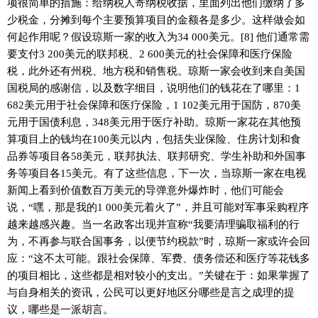
项很简单的措施：给纳税人寄纳税收据，里面列出他们缴纳了多
少税金，分摊到每个主要预算项目的金额各是多少。这样做会如
何起作用呢？假设琼斯一家的收入为34 000美元。[8] 他们通常需
要支付3 200美元的联邦税、2 600美元的社会保障和医疗保险
税，此外还有州税、地方税和销售税。琼斯一家会收到来自美国
国税局的感谢信，以及数字细目，说明他们的钱花在了哪里：1
682美元用于社会保障和医疗保险，1 102美元用于国防，870美
元用于国债利息，348美元用于医疗补助。琼斯一家花在其他预
算项目上的钱均在100美元以内，包括失业保险、住房计划和食
品券等项目各58美元，联邦执法、联邦研究、学生补助和外国事
务等项目各15美元。有了这些信息，下一次，当琼斯一家在电视
新闻上看到价值数百万美元的导弹意外爆炸时，他们可能会
说，“嘿，那是我的1 000美元着火了”，并且可能对军事采购程序
越来越感兴趣。当一名政客出现并宣称“我要清理骗取福利的行
为，不再参与联合国事务，以便节约税款”时，琼斯一家或许会回
应：“这不太可能。跟社会保障、军费、债务偿还和医疗等花钱多
的项目相比，这些都是相对较小的支出。”关键在于：如果掌握了
与自身相关的资讯，公民可以更好地区分哪些是言之成理的提
议，哪些是一派胡言。