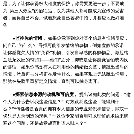
是，为了让你获得极大程度的保护，你需要更进一步，不要成
为“第三人效应”的牺牲品，以为其他人都可能成为宣传的受害
者，而你自己不会。试着想象自己容易中招，并相应地做好准
备。
●监控你的情绪 。
如果你觉察到你对某个信息有情绪反应，
问自己“为什么？”寻找可能引发情绪的事物，例如虚假的承诺、
让你感觉欠人情的“免费”礼物、引发自卑感的稀缺物品、激起格
兰法龙效应的“我们——他们”之分，抑或是让你感觉害怕或内疚
的讲话。如果你感觉有人在利用你的情绪做文章，请跳出当时的
情境，然后再去分析正在发生什么。如果客观上无法跳出情境，
那就在头脑里重新定义情境，直到可以抽身离开。
●探索信息来源的动机和可信度 。
提出诸如此类的问题：“这
个人为什么告诉我这些信息？”“对方跟我说这些，能得到什
么？”“传播者是否真的拥有令人信服的专业知识和信誉，抑或一
切只是人为制造的形象？”“这位专家能否用可以理解的术语来解
释这个问题，还是故意胡言乱语来唬人？”