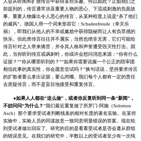
人会从听闻和扩散传言中获得某些乐趣。何以如此？正如我们之
前提到的，传言通常涉及重要人物的恶心、下流或刺激的负面故
事。重要人物爆出令人恶心的传言，从某种程度上说是“杀了他们
的威风”。德国人用一个词来形容它：Schadenfreude（幸灾乐
祸），即我们从他人的不幸或尴尬中获得隐秘而让人有负罪感的
快乐。但此类传言往往并不属实，当然也绝非无害，它们可能给
传言针对之人带来痛苦，并令其人格和声誉遭受毁灭性打击。因
此，当你听到传言或讽刺时，你或许会想问消息来源：“你有什么
证据？”“你从哪里听到的？”“如果你需要说服一个公正的陪审团
相信此事的真实性，你会愿意尝试吗？”换句话说，坚持要求传言
的扩散者要么拿出证据，要么闭嘴。我们每个人都有一定的责任
去质疑传言，而不是盲目地接受和重复传言。
●如果人人都在“这么做”，或者你反复听到同一条“新闻”，
不妨问问“为什么？
”我们最近重复做了所罗门·阿施（Solomon
Asch）那个要求受试者判断线条的相对长度的著名实验。在某些
实验中，实验人员的同谋故意一致同意明显错误的答案。现在轮
到受试者做出回应了。研究的目的是看看受试者是否会遵从群组
的错误意见。在我们的研究中，半数以上的受试者至少有一次纯