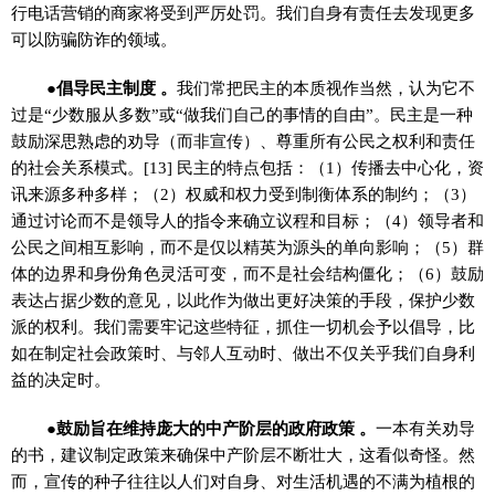
行电话营销的商家将受到严厉处罚。我们自身有责任去发现更多
可以防骗防诈的领域。
●倡导民主制度 。
我们常把民主的本质视作当然，认为它不
过是“少数服从多数”或“做我们自己的事情的自由”。民主是一种
鼓励深思熟虑的劝导（而非宣传）、尊重所有公民之权利和责任
的社会关系模式。[13] 民主的特点包括：（1）传播去中心化，资
讯来源多种多样；（2）权威和权力受到制衡体系的制约；（3）
通过讨论而不是领导人的指令来确立议程和目标；（4）领导者和
公民之间相互影响，而不是仅以精英为源头的单向影响；（5）群
体的边界和身份角色灵活可变，而不是社会结构僵化；（6）鼓励
表达占据少数的意见，以此作为做出更好决策的手段，保护少数
派的权利。我们需要牢记这些特征，抓住一切机会予以倡导，比
如在制定社会政策时、与邻人互动时、做出不仅关乎我们自身利
益的决定时。
●鼓励旨在维持庞大的中产阶层的政府政策 。
一本有关劝导
的书，建议制定政策来确保中产阶层不断壮大，这看似奇怪。然
而，宣传的种子往往以人们对自身、对生活机遇的不满为植根的