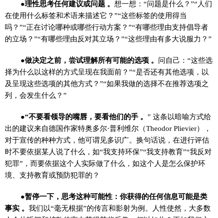
●理性思考任何建议或问题 。
想一想：“问题是什么？”“人们
在使用什么标签和术语来描述它？”“这些标签的使用得当
吗？”“正在讨论哪种或哪些行动方案？”“有哪些理由支持倡导者
的立场？”“有哪些理由反对其立场？”“这些理由有多大说服力？”
●做决定之前，尝试理解所有可能的选项 。
问自己：“这些选
择为什么以这样的方式呈现在我面前？”“是否还有其他选项，以
及呈现这些选项的其他方式？”“如果我做的选择不在推荐选项之
列，会发生什么？”
●“不要看领导的嘴唇，要看他们的手 。
” 这条以暗喻方式给
出的建议来自德国作家特奥多尔·普利维尔（Theodor Plievier），
对于宣传的种种方式，他可谓见多识广。换句话说，在进行评估
时不要依据某人说了什么，如“我支持环保”“我支持教育”“我反对
犯罪”，而要依据这个人实际做了什么，如这个人是怎么保护环
境、支持教育或预防犯罪的？
●暂停一下，思考这种可能性：你获得的任何信息可能是类
事实 。
我们以“毫无根据”的传言和影射为例。人性使然，大多数