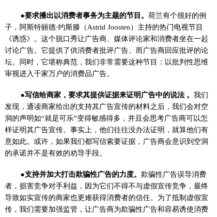
●要求播出以消费者事务为主题的节目。
荷兰有个很好的例
子，阿斯特丽德·约斯滕（Astrid Joosten）主持的热门电视节目
《诱惑》。这个脱口秀让广告商、媒体评论家和消费者坐在一起
讨论广告。它提供了供消费者批评广告、而广告商回应批评的论
坛。同时，它堪称典范，我们非常需要这种节目：以批判性思维
审视进入千家万户的消费品广告。
●写信给商家，要求其提供证据来证明广告中的说法 。
我们
发现，通读商家给出的支持其广告宣传的材料之后，我们会对空
洞的声明如“就是可乐”变得敏感得多，并且会思考广告商可以怎
样证明其广告宣传。事实上，他们往往没办法证明，就算他们有
意如此。或许，如果我们都写信索要证据，广告商会意识到空洞
的承诺并不是有效的劝导手段。
●支持并加大打击欺骗性广告的力度。
欺骗性广告误导消费
者，损害竞争对手利益，因为它们不得不与虚假宣传竞争，最终
导致如实宣传的商家也更难获得消费者的信任。为了抵制虚假宣
传，我们需要加强监管，让广告商为欺骗性广告和容易诱使消费