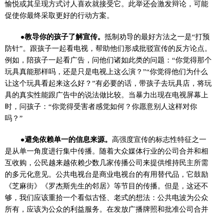
愉悦或其呈现方式讨人喜欢就接受它。此举还会激发辩论，可能
促使你最终采取更好的行动方案。
●教导你的孩子了解宣传。
抵制劝导的最好方法之一是“打预
防针”。跟孩子一起看电视，帮助他们形成批驳宣传的反方论点。
例如，陪孩子一起看广告，问他们诸如此类的问题：“你觉得那个
玩具真能那样吗，还是只是电视上这么演？”“你觉得他们为什么
让这个玩具看起来这么好？”有必要的话，带孩子去玩具店，将玩
具的真实性能跟广告中的说法做比较。当暴力出现在电视屏幕上
时，问孩子：“你觉得受害者感觉如何？你愿意别人这样对你
吗？”
●避免依赖单一的信息来源。
高强度宣传的标志性特征之一
是从单一角度进行集中传播。随着大众媒体行业的公司合并和相
互收购，公民越来越依赖少数几家传播公司来提供维持民主所需
的多元化意见。公共电视台是商业电视台的有用替代品，它鼓励
《芝麻街》《罗杰斯先生的邻居》等节目的传播。但是，这还不
够，我们应该重拾一个看似古怪、老式的想法：公共电波为公众
所有，应该为公众的利益服务。在发放广播牌照和批准公司合并