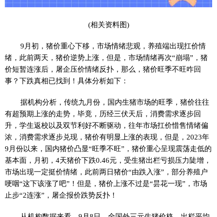
(相关资料图)
9月初，猪价重心下移，市场情绪悲观，养殖端出现扛价情
绪，此前两天，猪价逆势上涨，但是，市场情绪再次“崩塌”，猪
价短暂连涨后，屠企压价情绪反扑，那么，猪价旺季不旺咋回
事？下跌真相已找到！具体分析如下：
据机构分析，传统九月份，国内生猪市场的旺季，猪价往往
有超预期上涨的走势，毕竟，历经三伏天后，消费需求逐步回
升，学生返校以及双节利好不断驱动，往年市场扛价惜售情绪偏
浓，消费需求逐步兑现，猪价有明显上涨的表现，但是，2023年
9月份以来，国内猪价凸显“旺季不旺”，猪价重心呈现震荡走低的
基本面，月初，4天猪价下跌0.46元，受生猪出栏亏损压力陡增，
市场出现一定挺价情绪，此前两日猪价“由跌入涨”，部分养殖户
哽咽“这下该涨了吧”！但是，猪价上涨不过是“昙花一现”，市场
止步“2连涨”，屠企报价跌势反扑！
从机构数据来看，9月8日，全国
外三元
生
猪价格
，出栏平均