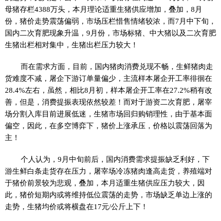
母猪存栏4388万头，本月理论适重生猪供应增加，叠加，8月
份，猪价走势震荡偏弱，市场压栏惜售情绪较浓，而7月中下旬，
国内二次育肥现象升温，9月份，市场标猪、中大猪以及二次育肥
生猪出栏相对集中，生猪出栏压力较大！
而在需求方面，目前，国内猪肉消费兑现不畅，生鲜猪肉走
货难度不减，屠企下游订单量偏少，主流样本屠企开工率徘徊在
28.4%左右，虽然，相比8月初，样本屠企开工率在27.2%稍有改
善，但是，消费提振表现依然较差！而对于游资二次育肥，屠宰
场分割入库目前进展低迷，生猪市场回归购销理性，由于基本面
偏空，因此，在多空博弈下，猪价上涨承压，价格以震荡回落为
主！
个人认为，9月中旬前后，国内消费需求提振缺乏利好，下
游生鲜白条走货存在压力，屠宰场冷冻猪肉逢高走货，养殖端对
于猪价前景较为悲观，叠加，本月适重生猪供应压力较大，因
此，猪价短期内或将维持低位震荡的走势，市场缺乏单边上涨的
走势，生猪均价或将横盘在17元/公斤上下！