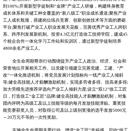
到100%;开展新型学徒制和“金牌”产业工人研修，构建终身教育
成长体系和关键工种全覆盖的“新八级工”职业成长通道;聚焦产业
工人成长瓶颈，搭建岗位练兵竞赛、创新创效技术等方面的磨砺
平台;聚焦打破产业工人职业发展天花板，完善优秀产业工人跨职
系、跨序列发展新机制。投资4.3亿元打造徐工技师学院，建成45
个校企合作一体化学习工作站和实训区，通过新型学徒制培养
4800余名产业工人。
全生命周期尊崇行动围绕提升产业工人政治、经济、社会和
荣誉地位开展相关工作。以党建引领建立完善党建、工建、“产
改”一体化推进机制，将党员发展计划指标向一线产业工人倾斜
等;健全高技能人才薪酬激励机制，实现多劳者多得、技高者多得;
加大劳模先进推荐评选向产业工人倾斜力度;设立“双12”徐工工匠
日，打造徐工“金工匠”品牌;健全高技能人才薪酬激励机制，对集
团内评聘为高级工及以上技能等级的每月发放技能津贴。重奖技
能竞赛获奖人员，对取得公司及以上级别奖项的选手发放5000元
～20万元不等的一次性奖励。
实施全生命周期关爱行动，增进“金工匠”幸福感。启动“徐工