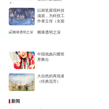
以画笔展现科技
成就，为科技工
作者立传（全面
小康画卷）
雕琢透明之深
中国戏曲闪耀世
界舞台
大自然的再现者
（经典流芳）
新闻