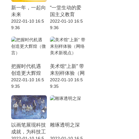
新一年，一起向
“一堂生动的爱
未来
国主义教育
2022-01-10 16:5
课”（香江在
2022-01-10 16:5
9:36
9:36
线）
把握时代机遇
美术馆“上新” 带
创造更大辉煌
来别样体验（网
（微言）
2022-01-10 16:5
络美术新视点）
2022-01-10 16:5
9:35
9:35
以画笔展现科技
雕琢透明之深
成就，为科技工
作者立传（全面
2022-01-10 16:5
2022-01-10 16:5