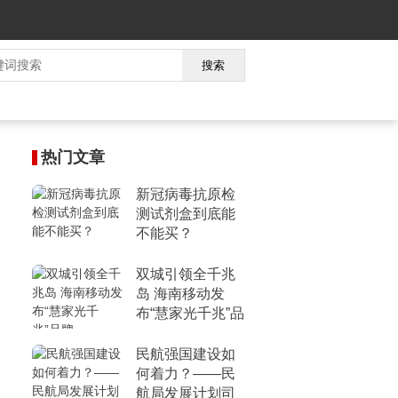
搜索
热门文章
新冠病毒抗原检
测试剂盒到底能
不能买？
双城引领全千兆
岛 海南移动发
布“慧家光千兆”品
牌
民航强国建设如
何着力？——民
航局发展计划司