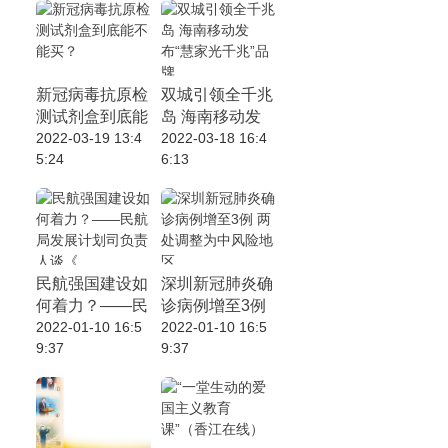
新冠病毒抗原检
双城引领全千兆
测试剂盒到底能
岛 海南移动发
不能买？
2022-03-19 13:4
布“慧家光千
2022-03-18 16:4
5:24
6:13
兆”品牌
民航强国建设如
深圳新冠肺炎确
何着力？——民
诊病例增至3例
航局发展计划司
2022-01-10 16:5
两处调整为中风
2022-01-10 16:5
9:37
9:37
负责人谈《
险地区