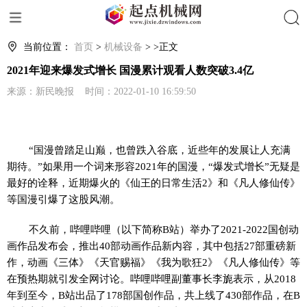
搜索
当前位置：
首页
>
机械设备
> >正文
2021年迎来爆发式增长 国漫累计观看人数突破3.4亿
来源：新民晚报 时间：2022-01-10 16:59:50
“国漫曾踏足山巅，也曾跌入谷底，近些年的发展让人充满
期待。”如果用一个词来形容2021年的国漫，“爆发式增长”无疑是
最好的诠释，近期爆火的《仙王的日常生活2》和《凡人修仙传》
等国漫引爆了这股风潮。
不久前，哔哩哔哩（以下简称B站）举办了2021-2022国创动
画作品发布会，推出40部动画作品新内容，其中包括27部重磅新
作，动画《三体》《天官赐福》《我为歌狂2》《凡人修仙传》等
在预热期就引发全网讨论。哔哩哔哩副董事长李旎表示，从2018
年到至今，B站出品了178部国创作品，共上线了430部作品，在B