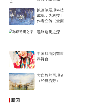
以画笔展现科技
成就，为科技工
作者立传（全面
小康画卷）
雕琢透明之深
中国戏曲闪耀世
界舞台
大自然的再现者
（经典流芳）
新闻