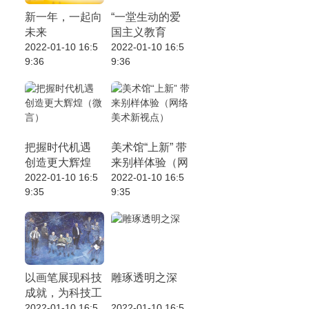
新一年，一起向
“一堂生动的爱
未来
国主义教育
2022-01-10 16:5
课”（香江在
2022-01-10 16:5
9:36
9:36
线）
把握时代机遇
美术馆“上新” 带
创造更大辉煌
来别样体验（网
（微言）
2022-01-10 16:5
络美术新视点）
2022-01-10 16:5
9:35
9:35
以画笔展现科技
雕琢透明之深
成就，为科技工
作者立传（全面
2022-01-10 16:5
2022-01-10 16:5