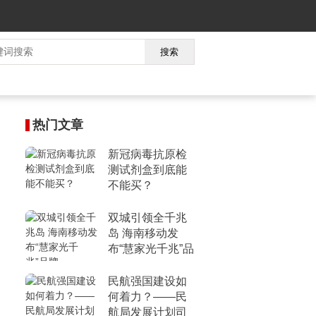
搜索
热门文章
新冠病毒抗原检
测试剂盒到底能
不能买？
双城引领全千兆
岛 海南移动发
布“慧家光千兆”品
牌
民航强国建设如
何着力？——民
航局发展计划司