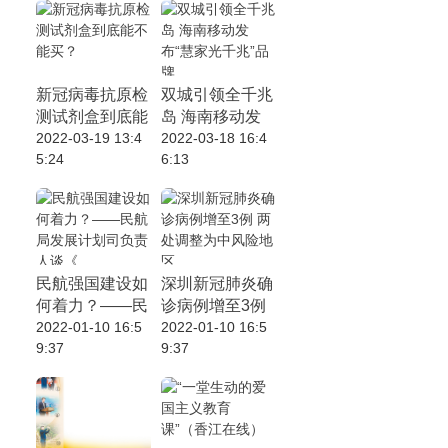
新冠病毒抗原检
双城引领全千兆
测试剂盒到底能
岛 海南移动发
不能买？
2022-03-19 13:4
布“慧家光千
2022-03-18 16:4
5:24
6:13
兆”品牌
民航强国建设如
深圳新冠肺炎确
何着力？——民
诊病例增至3例
航局发展计划司
2022-01-10 16:5
两处调整为中风
2022-01-10 16:5
9:37
9:37
负责人谈《
险地区