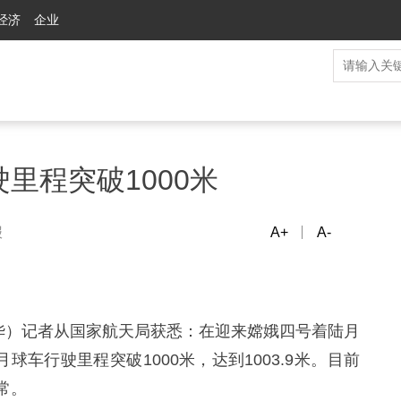
经济
企业
里程突破1000米
报
A+
A-
冯华）记者从国家航天局获悉：在迎来嫦娥四号着陆月
球车行驶里程突破1000米，达到1003.9米。目前
常。