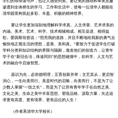
学们的琅琅读书声，也让人感受到美。要让美的感动和审美意趣
渗透到全体师生的学习、工作和生活中，使每一位清华人都能在
清华园里构筑起多彩、丰盈、积极的精神世界。
要让学生更加深刻地理解科学求真、人文求善、艺术求美的
内涵。美术、艺术、科学、技术相辅相成、相互促进、相得益
彰。爱因斯坦曾说：“照亮我的道路，并且不断地给我新的勇气去
愉快地正视生活的理想，是善、美和真。”要致力于促进学生打破
学科分类和知识结构的界限与隔阂，激发他们的创造力，让青年
学子在“新旧合冶，殊途同归”的思想碰撞中，在科学、人文与艺
术的融合中启迪智慧。
器识为先，必崇德明理，五育创新并举；文艺其从，更启智
润心，一生向美而行。美是时代的召唤，向美而行，不是为了让
少数人掌握“一技之长”，而是为了让所有青年学子在自然之美、
文化之美、生命之美中丰富思想、塑造品格、汲取力量，矢志追
求更有高度、更有境界、更有品位的人生！
（作者系清华大学校长）