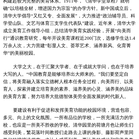
构建起较为完整的美育体系。1911年，《清华学堂章程》就明
确“以培植全材，增进国力为宗旨”的办学方针。新中国成立后，
清华大学倡导“又红又专、全面发展”，大力推进“政治辅导员、科
学登山队、文艺与体育三支学生代表队”建设。近年来，清华大学
成立美育工作领导小组，总结清华美育实践经验，开展“向美而
行”通识教育研究，每年开设美育课程近200门次，选修学生达1.4
万余人次，大力营建“彰显人文、荟萃艺术、涵养新风、化育菁
华”的美丽校园。
大学之大，在于汇聚大学者、在于成就大学问，也在于培养
大写的人。“中国教育是能够培养出大师来的。”我们要坚定自
信，将美育融入落实立德树人根本任务全过程，向美而行、以美
育人，探索并建立培育美的素养、滋养美的心灵、涵养美的品味
的美育方案，努力培养大批德智体美劳全面发展的时代新人。
要建设有利于促进和发挥美育功能的校园环境，营造包容、
多元、向上的文化氛围。一所有品位的学校，一所充满活力的学
校，也应是一所美不胜收的学校。清华园里的荷塘月色让师生们
感受到美，繁花落叶间教授们走路去上课的身影、藤影荷声里同