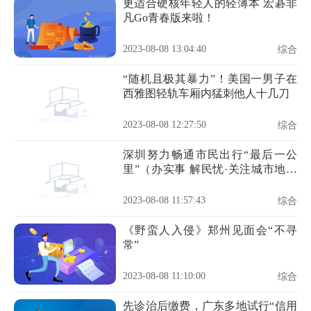
更适合硬核年轻人的轻薄本 宏碁非
凡Go青春版来啦！
2023-08-08 13:04:40
综合
“随机且极其暴力”！美国一男子在
西雅图轻轨车厢内猛刺他人十几刀
2023-08-08 12:27:50
综合
深圳努力畅通市民出行“最后一公
里”（办实事 解民忧·关注城市地面
公交①）
2023-08-08 11:57:43
综合
《野蛮人入侵》郑州见面会“不寻
常”
2023-08-08 11:10:00
综合
先诊治后缴费，广东多地试行“信用