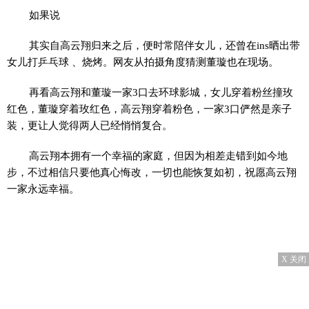
如果说
其实自高云翔归来之后，便时常陪伴女儿，还曾在ins晒出带
女儿打乒乓球 、烧烤。网友从拍摄角度猜测董璇也在现场。
再看高云翔和董璇一家3口去环球影城，女儿穿着粉丝撞玫
红色，董璇穿着玫红色，高云翔穿着粉色，一家3口俨然是亲子
装，更让人觉得两人已经悄悄复合。
高云翔本拥有一个幸福的家庭，但因为相差走错到如今地
步，不过相信只要他真心悔改，一切也能恢复如初，祝愿高云翔
一家永远幸福。
X 关闭