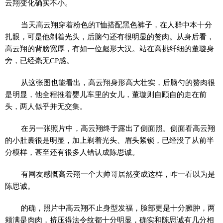
云翔变化确实不小。
当天高云翔穿着粉色的T恤搭配黑色裤子，在人群中本十分
扎眼，可是他剃着光头，后脑勺还有很明显的赘肉。从身后看，
高云翔的背膀宽厚，有如一位彪形大汉。站在高挑纤细的董璇身
旁，已经毫无CP感。
从这张图也能看出，高云翔身形高大壮实，后脑勺的赘肉很
是明显，他全程推着婴儿车里的女儿，董璇则自顾自的走在前
头，两人似乎并无交集。
在另一张照片中，高云翔终于露出了侧面照。侧面看高云翔
的小肚囊很是明显，加上剃着光头、眉头紧锁，已经没了从前半
分模样，甚至还有很多人错认成陈思诚。
有网友感慨高云翔一个大帅哥居然变成这样，咋一看以为是
陈思诚。
的确，照片中高云翔不止身型发福，脸部更是十分臃肿，两
颊满是肉肉，挤压得法令纹都十分明显，确实和陈思诚有几分相