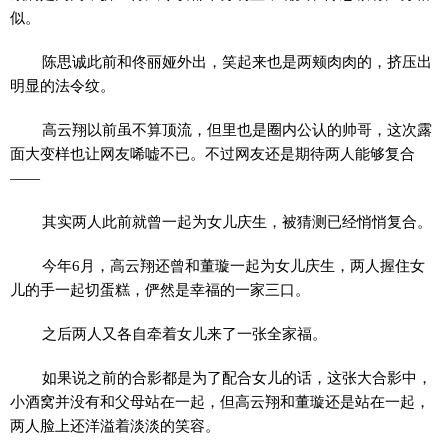
似。
陈思诚此前和佟丽娅外出，笑起来也是两颊肉肉的，挤压出
明显的法令纹。
高云翔以前虽不算顶流，但里也是圈内公认的帅哥，这次露
面大变样也让网友唏嘘不已。不过网友还是期待两人能够复合
——
其实两人此前就曾一起为女儿庆生，被猜测已经悄悄复合。
今年6月，高云翔还曾和董璇一起为女儿庆生，两人握住女
儿的手一起切蛋糕，俨然是幸福的一家三口。
之后两人又各自牵着女儿来了一张全家福。
如果说之前的合影都是为了配合女儿的话，这张大合影中，
小酒窝并没有和父母站在一起，但高云翔和董璇还是站在一起，
两人脸上还洋溢着淡淡的笑容。