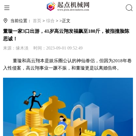
搜索
当前位置：
首页
>
综合
> >正文
董璇一家3口出游，41岁高云翔发福飙至180斤，被指撞脸陈
思诚！
来源：缘木淡 时间：2023-09-01 09:52:49
董璇和高云翔本是娱乐圈公认的神仙眷侣，但因为2018年卷
入性侵案，高云翔事业一蹶不振，和董璇更是以离婚告终。