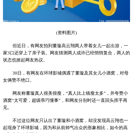
(资料图片)
但近日，有网友拍到董璇高云翔两人带着女儿一起出游，一
家3口还穿上了亲子装。网友猜测两人或许已经悄悄复合，两人的
状态也掀起网友热议。
30日，有网友在环球影城偶遇了董璇及其女儿小酒窝，对母
女俩赞不绝口。
网友称董璇真人很美很瘦，“真人比上镜瘦太多”，并夸赞小
酒窝“太可爱，超级乖巧懂事”，和网友分别时还一直回头挥手再
见。
不过这位网友只认出了董璇和小酒窝，却没发现高云翔也一
起现身了环球影城，因为和从前帅气出众的形象相比，如今的高